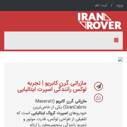
ورود /
ثبت نام
مازراتی گرن کابریو | تجربه
لوکس رانندگی اسپرت ایتالیایی
مازراتی گرن کابریو
(Maserati
GranCabrio) یکی از خاص‌ترین
خودروهای
اسپرت کروک ایتالیایی
است که
تلفیقی از طراحی لوکس، قدرت موتور و
تجربه رانندگی منحصربه‌فرد را ارائه